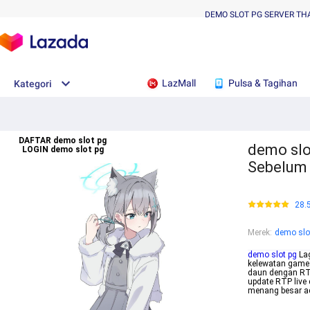
DEMO SLOT PG SERVER TH
LazMall
Pulsa & Tagihan
Kategori
DAFTAR demo slot pg
demo slo
LOGIN demo slot pg
Sebelum 
28.
Merek
:
demo slo
demo slot pg
Lag
kelewatan game 
daun dengan RT
update RTP live
menang besar ad