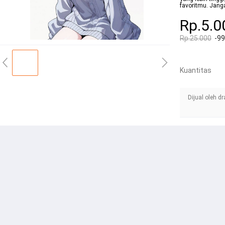
favoritmu. Jang
Rp.5.0
Rp.25.000
-9
Kuantitas
Dijual oleh dr