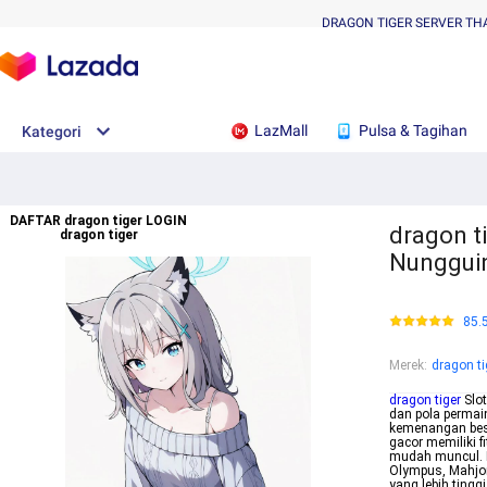
DRAGON TIGER SERVER TH
LazMall
Pulsa & Tagihan
Kategori
DAFTAR dragon tiger LOGIN
dragon t
dragon tiger
Nunggui
85.
Merek
:
dragon ti
dragon tiger
Slot
dan pola permai
kemenangan besa
gacor memiliki fi
mudah muncul. B
Olympus, Mahjon
yang lebih tingg