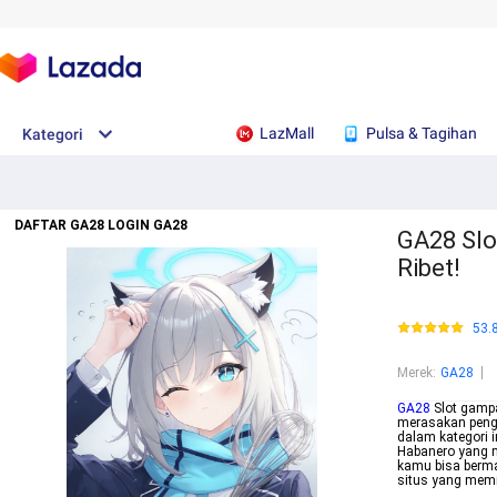
LazMall
Pulsa & Tagihan
Kategori
DAFTAR GA28 LOGIN GA28
GA28 Sl
Ribet!
53.
Merek
:
GA28
GA28
Slot gampa
merasakan peng
dalam kategori i
Habanero yang m
kamu bisa berma
situs yang memi