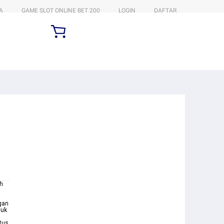
A
GAME SLOT ONLINE BET 200
LOGIN
DAFTAR
ah
gan
tuk
itus