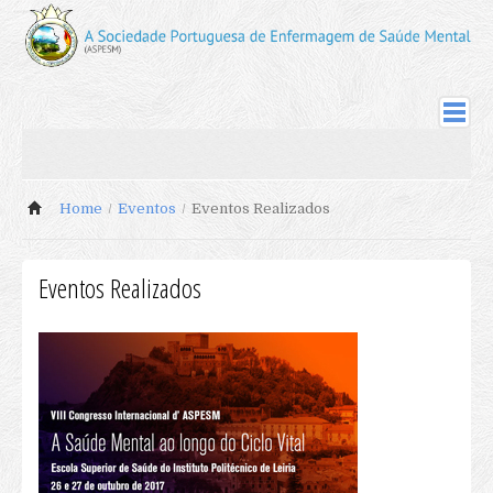
ASPESM
Sociedade
Home
/
Eventos
/
Eventos Realizados
Sócios Fundadores
Comissão Instaladora
Corpos Sociais 09-11
Eventos Realizados
Corpos Sociais 11-14
Sócios
Actualização de Cotas
Actualização Dados de Sócio
Inscrição Novos Sócios
Revista