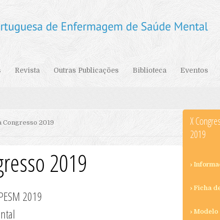
s
Revista
Outras Publicações
Biblioteca
Eventos
X Congre
 Congresso 2019
2019
resso 2019
› Inform
› Ficha d
ASPESM 2019
ntal
› Modelo