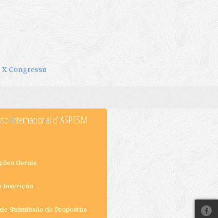
X Congresso
sso Internacional d’ ASPESM
ações Gerais
e Inscrição
 de Submissão de Propostas