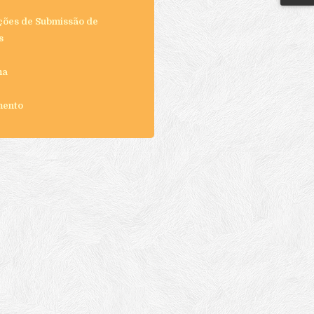
ações de Submissão de
s
ma
mento