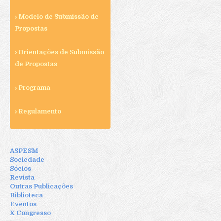
Ficha de Inscrição
› Modelo de Submissão de
Modelo de Submissão de Propostas
Propostas
Regulamento
› Orientações de Submissão
Programa Congresso 2019
de Propostas
› Programa
› Regulamento
ASPESM
Sociedade
Sócios
Revista
Outras Publicações
Biblioteca
Eventos
X Congresso