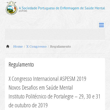
ASPESM
Sociedade
Home
/
X Congresso
/
Regulamento
Sócios Fundadores
Comissão Instaladora
Corpos Sociais 09-11
Regulamento
Corpos Sociais 11-14
Sócios
X Congresso Internacional ASPESM 2019
Actualização de Cotas
Novos Desafios em Saúde Mental
Actualização Dados de Sócio
Instituto Politécnico de Portalegre – 29, 30 e 31
Inscrição Novos Sócios
de outubro de 2019
Revista