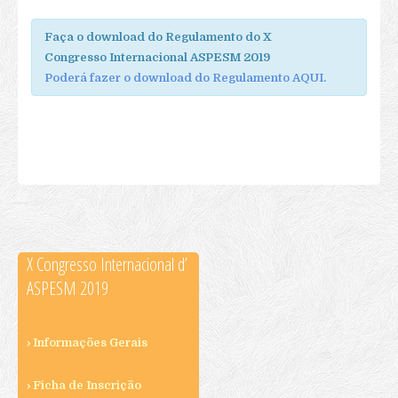
Revistas Publicadas
Edições Especiais
Faça o download do Regulamento do X
Submissão Art. Revista
Congresso Internacional ASPESM 2019
Poderá fazer o download do Regulamento AQUI.
Outras Publicações
Livros Publicados
E-Book
Outras Publicações
Novas d’ASPESM
Biblioteca
Links
X Congresso Internacional d’
Eventos
ASPESM 2019
Eventos Realizados
Eventos Actuais
X Congresso
› Informações Gerais
Informações Gerais
› Ficha de Inscrição
Orientações de Submissão de Propostas