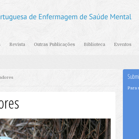
s
Revista
Outras Publicações
Biblioteca
Eventos
Submi
adores
Para 
ores