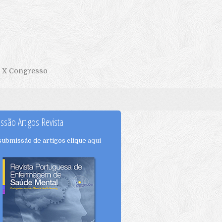
X Congresso
ssão Artigos Revista
submissão de artigos clique
aqui