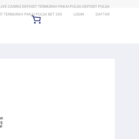
LIVE CASINO DEPOSIT TERMURAH PAKAI PULSA DEPOSIT PULSA
IT TERMURAH PAKAI PULSA BET 200
LOGIN
DAFTAR
on
ng
ar