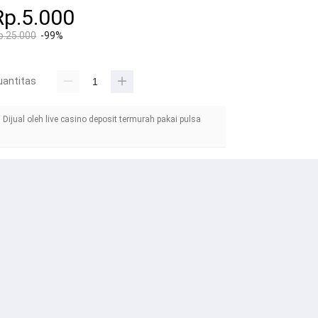
Rp.5.000
p.25.000
-99%
uantitas
Dijual oleh live casino deposit termurah pakai pulsa