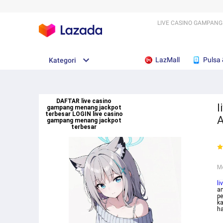
LIVE CASINO GAMPANG
LazMall
Pulsa 
Kategori
DAFTAR live casino
l
gampang menang jackpot
terbesar LOGIN live casino
A
gampang menang jackpot
terbesar
M
li
am
pe
ka
ha