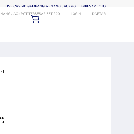
LIVE CASINO GAMPANG MENANG JACKPOT TERBESAR TOTO
ENANG JACKPOT TERBESAR BET 200
LOGIN
DAFTAR
r!
n
ntu
amu