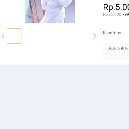
Rp.5.0
Rp.25.000
-9
Kuantitas
Dijual oleh l