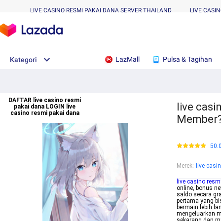
LIVE CASINO RESMI PAKAI DANA SERVER THAILAND
LIVE CASI
LazMall
Pulsa & Tagihan
Kategori
DAFTAR live casino resmi
live cas
pakai dana LOGIN live
casino resmi pakai dana
Member? 
50.
Merek
:
live casi
live casino resm
online, bonus 
saldo secara gra
pertama yang bi
bermain lebih l
mengeluarkan m
sekarang dan mu