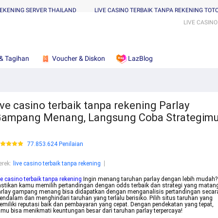
REKENING SERVER THAILAND
LIVE CASINO TERBAIK TANPA REKENING TOT
LIVE CASINO
& Tagihan
Voucher & Diskon
LazBlog
ive casino terbaik tanpa rekening Parlay
ampang Menang, Langsung Coba Strategimu
77.853.624 Penilaian
erek
:
live casino terbaik tanpa rekening
ve casino terbaik tanpa rekening
Ingin menang taruhan parlay dengan lebih mudah?
stikan kamu memilih pertandingan dengan odds terbaik dan strategi yang matan
arlay gampang menang bisa didapatkan dengan menganalisis pertandingan secar
ndalam dan menghindari taruhan yang terlalu berisiko. Pilih situs taruhan yang
miliki reputasi baik dan pembayaran yang cepat. Dengan pendekatan yang tepat,
mu bisa menikmati keuntungan besar dari taruhan parlay terpercaya!