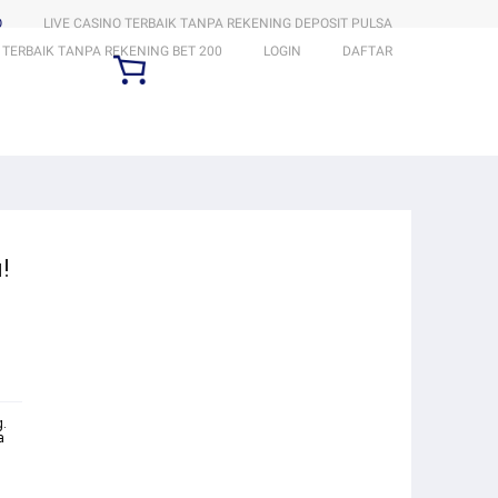
O
LIVE CASINO TERBAIK TANPA REKENING DEPOSIT PULSA
 TERBAIK TANPA REKENING BET 200
LOGIN
DAFTAR
!
g.
a