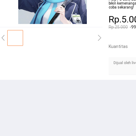
bikin kemenanga
coba sekarang!
Rp.5.0
Rp.25.000
-9
Kuantitas
Dijual oleh li