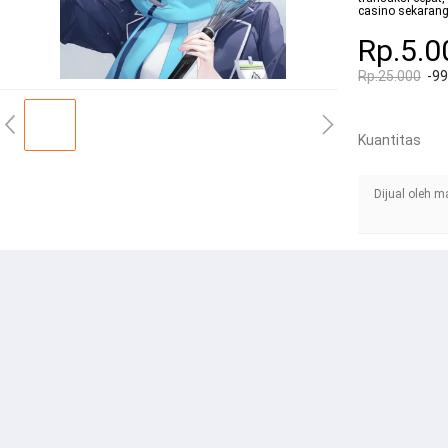
casino sekarang
Rp.5.0
Rp.25.000
-9
Kuantitas
Dijual oleh m