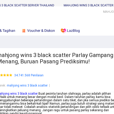
 3 BLACK SCATTER SERVER THAILAND
MAHJONG WINS 3 BLACK SCATTER
MAHJON
& Tagihan
Voucher & Diskon
LazBlog
ahjong wins 3 black scatter Parlay Gampang
enang, Buruan Pasang Prediksimu!
34.741.568 Penilaian
erek
:
mahjong wins 3 black scatter
hjong wins 3 black scatter
Buat pecinta taruhan olahraga, parlay adalah pilihan
rbaik untuk menang besar dengan modal kecil. Dalam taruhan parlay, kamu bisa
nggabungkan beberapa pertandingan dalam satu tiket, dan jika semua prediksi be
menanganmu bisa berkali-kali lipat! Namun, parlay juga butuh strategi yang mata
ar tidak meleset. Cobalah analisis statistik pertandingan dan pilih odds terbaik un
eningkatkan peluang menang. Jangan ragu untuk pasang parlay sekarang dan
ktikan sendiri keuntungannya!