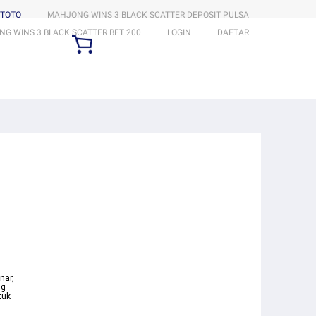
 TOTO
MAHJONG WINS 3 BLACK SCATTER DEPOSIT PULSA
G WINS 3 BLACK SCATTER BET 200
LOGIN
DAFTAR
nar,
ng
tuk