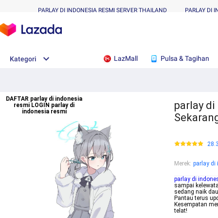
PARLAY DI INDONESIA RESMI SERVER THAILAND
PARLAY DI 
LazMall
Pulsa & Tagihan
Kategori
DAFTAR parlay di indonesia
parlay d
resmi LOGIN parlay di
indonesia resmi
Sekarang
28.
Merek
:
parlay di
parlay di indone
sampai kelewata
sedang naik da
Pantau terus up
Kesempatan men
telat!