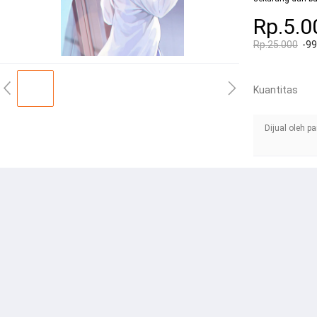
Rp.5.0
Rp.25.000
-9
Kuantitas
Dijual oleh 