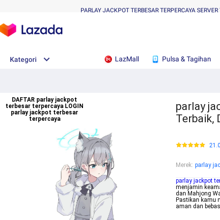
PARLAY JACKPOT TERBESAR TERPERCAYA SERVER
LazMall
Pulsa & Tagihan
Kategori
DAFTAR parlay jackpot
parlay ja
terbesar terpercaya LOGIN
parlay jackpot terbesar
Terbaik,
terpercaya
21.
Merek
:
parlay ja
parlay jackpot t
menjamin keaman
dan Mahjong Wa
Pastikan kamu m
aman dan bebas 