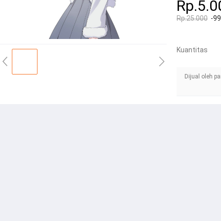
Rp.5.0
Rp.25.000
-9
Kuantitas
Dijual oleh pa