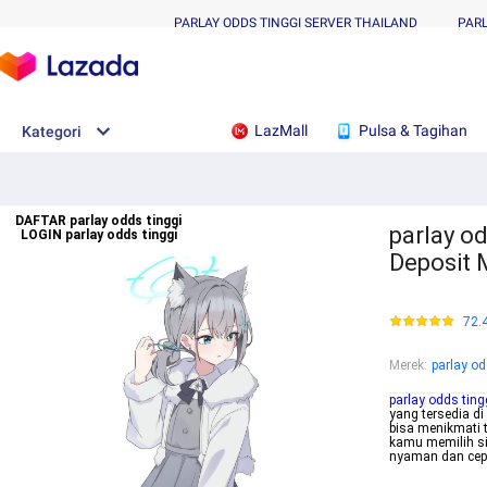
PARLAY ODDS TINGGI SERVER THAILAND
PARL
LazMall
Pulsa & Tagihan
Kategori
DAFTAR parlay odds tinggi
parlay o
LOGIN parlay odds tinggi
Deposit 
72.
Merek
:
parlay od
parlay odds ting
yang tersedia d
bisa menikmati 
kamu memilih si
nyaman dan cep