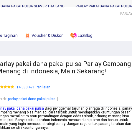
 DANA PAKAI PULSA SERVER THAILAND
PARLAY PAKAI DANA PAKAI PULSA
PARLAY
& Tagihan
Voucher & Diskon
LazBlog
arlay pakai dana pakai pulsa Parlay Gampang
enang di Indonesia, Main Sekarang!
14.380.471 Penilaian
erek
:
parlay pakai dana pakai pulsa
rlay pakai dana pakai pulsa
Bagi penggemar taruhan olahraga di Indonesia, parlay
mpang menang bisa menjadi cara terbaik untuk mendapatkan keuntungan besar.
ngan memilih tim atau pertandingan dengan odds terbaik, peluang menang bisa
eningkat. Banyak situs taruhan Indonesia menawarkan promo dan bonus untuk
main yang ingin mencoba strategi parlay. Jangan ragu untuk pasang taruhan dan
ktikan sendiri keuntungannya!