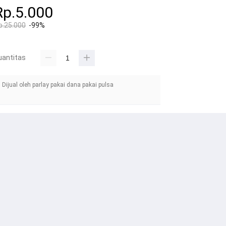
Rp.5.000
p.25.000
-99%
uantitas
Dijual oleh parlay pakai dana pakai pulsa