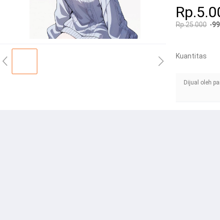
Rp.5.0
Rp.25.000
-9
Kuantitas
Dijual oleh p