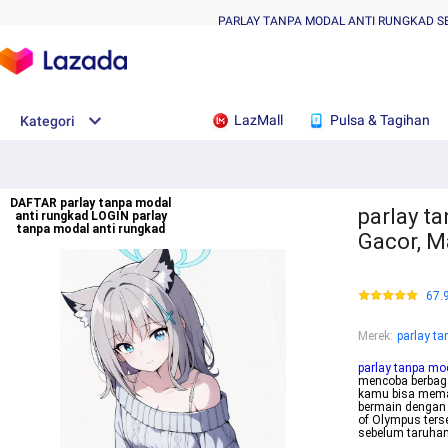
PARLAY TANPA MODAL ANTI RUNGKAD S
LazMall
Pulsa & Tagihan
Kategori
DAFTAR parlay tanpa modal
parlay t
anti rungkad LOGIN parlay
tanpa modal anti rungkad
Gacor, Ma
67.
Merek
:
parlay t
parlay tanpa mo
mencoba berbaga
kamu bisa memah
bermain dengan 
of Olympus ters
sebelum taruha