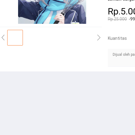
Rp.5.0
Rp.25.000
-9
Kuantitas
Dijual oleh p