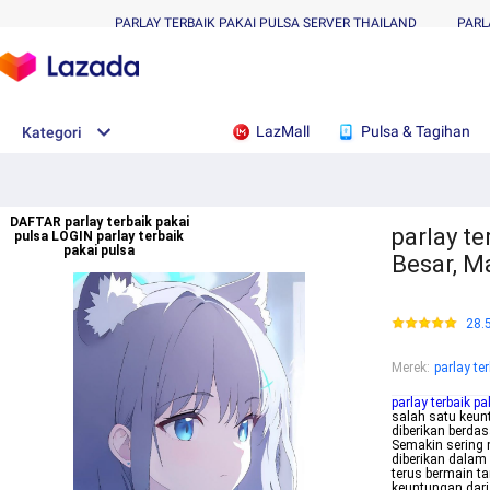
PARLAY TERBAIK PAKAI PULSA SERVER THAILAND
PARL
LazMall
Pulsa & Tagihan
Kategori
DAFTAR parlay terbaik pakai
parlay te
pulsa LOGIN parlay terbaik
pakai pulsa
Besar, M
28.
Merek
:
parlay te
parlay terbaik pa
salah satu keun
diberikan berda
Semakin sering 
diberikan dala
terus bermain t
keuntungan dari 