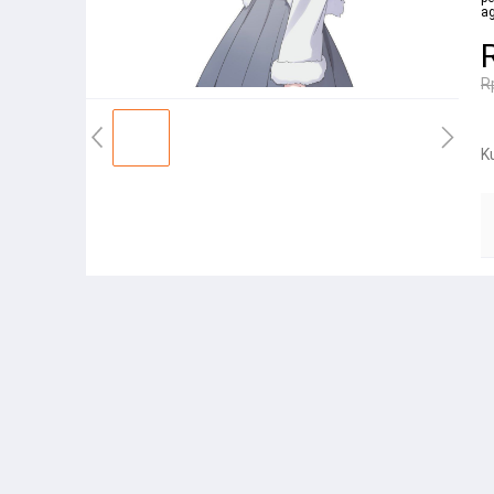
a
R
K