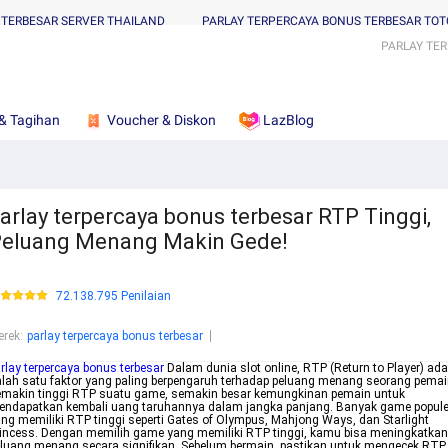
 TERBESAR SERVER THAILAND
PARLAY TERPERCAYA BONUS TERBESAR TOT
PARLAY TER
& Tagihan
Voucher & Diskon
LazBlog
arlay terpercaya bonus terbesar RTP Tinggi,
eluang Menang Makin Gede!
72.138.795 Penilaian
erek
:
parlay terpercaya bonus terbesar
rlay terpercaya bonus terbesar
Dalam dunia slot online, RTP (Return to Player) ad
lah satu faktor yang paling berpengaruh terhadap peluang menang seorang pemai
emakin tinggi RTP suatu game, semakin besar kemungkinan pemain untuk
endapatkan kembali uang taruhannya dalam jangka panjang. Banyak game popule
ng memiliki RTP tinggi seperti Gates of Olympus, Mahjong Ways, dan Starlight
incess. Dengan memilih game yang memiliki RTP tinggi, kamu bisa meningkatkan
luang menang secara signifikan. Sebelum bermain, pastikan untuk mengecek RTP 