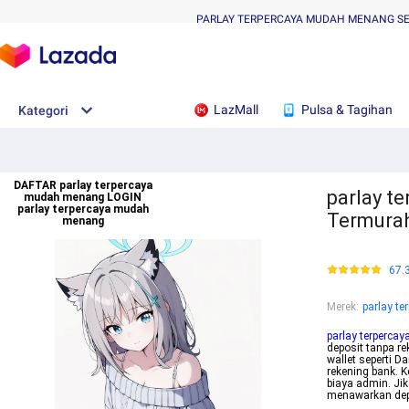
PARLAY TERPERCAYA MUDAH MENANG SE
LazMall
Pulsa & Tagihan
Kategori
DAFTAR parlay terpercaya
parlay t
mudah menang LOGIN
parlay terpercaya mudah
Termurah
menang
67.
Merek
:
parlay t
parlay terperc
deposit tanpa r
wallet seperti 
rekening bank. 
biaya admin. Jik
menawarkan depo