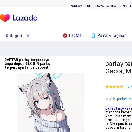
PARLAY TERPERCAYA TANPA DEPOSIT
LazMall
Pulsa & Tagihan
Kategori
DAFTAR parlay terpercaya
parlay t
tanpa deposit LOGIN parlay
terpercaya tanpa deposit
Gacor, Ma
52.
Merek
:
parlay te
parlay terpercay
mencoba berbaga
kamu bisa memah
bermain dengan 
of Olympus ters
sebelum taruha