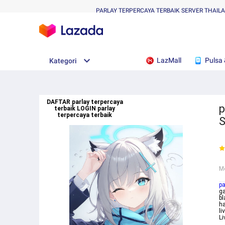
PARLAY TERPERCAYA TERBAIK SERVER THAIL
LazMall
Pulsa 
Kategori
DAFTAR parlay terpercaya
p
terbaik LOGIN parlay
terpercaya terbaik
S
M
pa
ga
bl
ha
li
Li