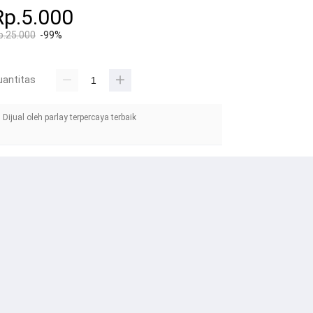
Rp.5.000
p.25.000
-99%
uantitas
Dijual oleh parlay terpercaya terbaik