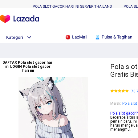
POLA SLOT GACOR HARI INI SERVER THAILAND
POLA SL
LazMall
Pulsa & Tagihan
Kategori
DAFTAR Pola slot gacor hari
Pola slot
ini LOGIN Pola slot gacor
hari ini
Gratis Bi
70.
Merek
:
Pola slot 
Pola slot gacor h
Beberapa situs s
pemain baru. In
harus mengelua
menangmu!