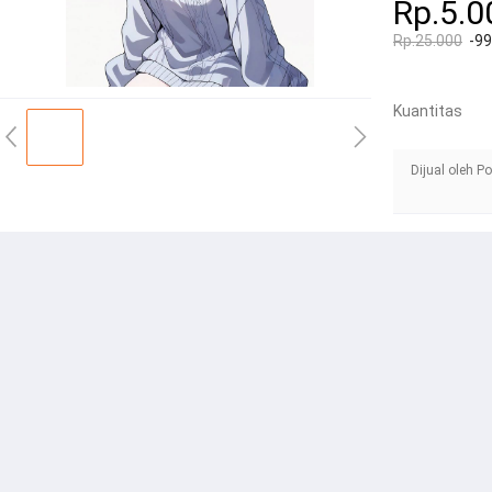
Rp.5.0
Rp.25.000
-9
Kuantitas
Dijual oleh Po