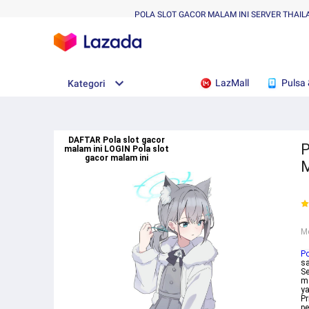
POLA SLOT GACOR MALAM INI SERVER THAI
LazMall
Pulsa 
Kategori
DAFTAR Pola slot gacor
P
malam ini LOGIN Pola slot
gacor malam ini
M
M
Po
sa
S
m
ya
Pr
pe