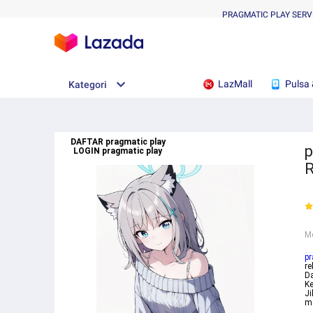
PRAGMATIC PLAY SERV
LazMall
Pulsa 
Kategori
DAFTAR pragmatic play
p
LOGIN pragmatic play
R
M
pr
re
Da
Ke
Ji
me