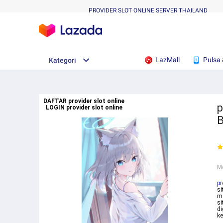
PROVIDER SLOT ONLINE SERVER THAILAND
LazMall
Pulsa 
Kategori
DAFTAR provider slot online
p
LOGIN provider slot online
B
M
pr
si
m
si
di
k