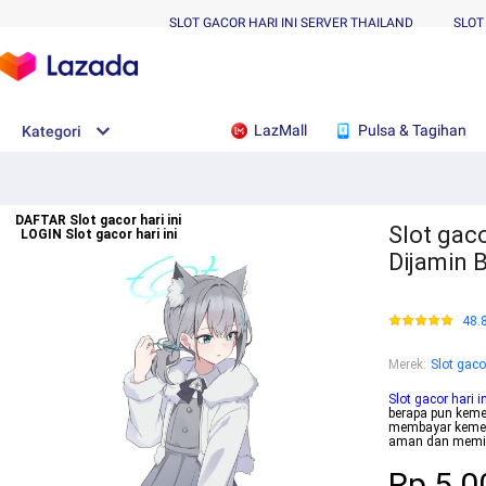
SLOT GACOR HARI INI SERVER THAILAND
SLOT
LazMall
Pulsa & Tagihan
Kategori
DAFTAR Slot gacor hari ini
Slot gaco
LOGIN Slot gacor hari ini
Dijamin
48.
Merek
:
Slot gacor
Slot gacor hari in
berapa pun keme
membayar kemena
aman dan memilik
Rp.5.0