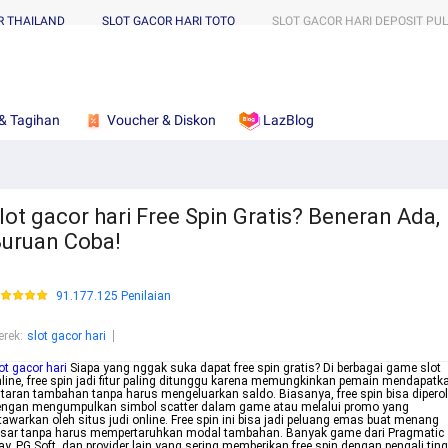
R THAILAND
SLOT GACOR HARI TOTO
SLOT GACOR HARI DEPOSIT PU
& Tagihan
Voucher & Diskon
LazBlog
lot gacor hari Free Spin Gratis? Beneran Ada,
uruan Coba!
91.177.125 Penilaian
erek
:
slot gacor hari
ot gacor hari
Siapa yang nggak suka dapat free spin gratis? Di berbagai game slot
line, free spin jadi fitur paling ditunggu karena memungkinkan pemain mendapatk
taran tambahan tanpa harus mengeluarkan saldo. Biasanya, free spin bisa dipero
engan mengumpulkan simbol scatter dalam game atau melalui promo yang
tawarkan oleh situs judi online. Free spin ini bisa jadi peluang emas buat menang
esar tanpa harus mempertaruhkan modal tambahan. Banyak game dari Pragmatic
ay, PG Soft, dan provider lain yang sering memberikan free spin dengan pengali ting