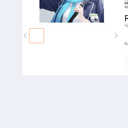
bi
co
R
K