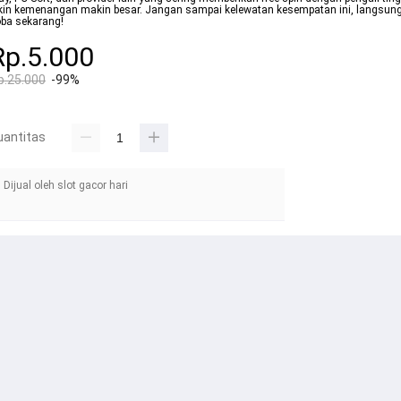
kin kemenangan makin besar. Jangan sampai kelewatan kesempatan ini, langsun
ba sekarang!
Rp.5.000
p.25.000
-99%
uantitas
Dijual oleh slot gacor hari