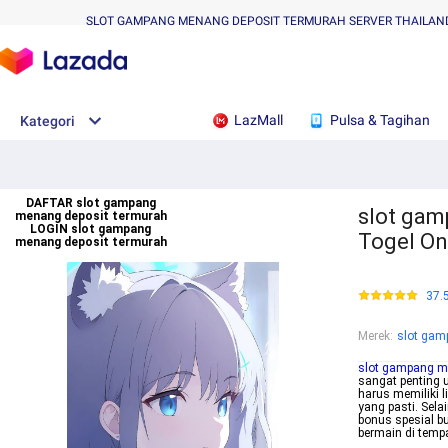
SLOT GAMPANG MENANG DEPOSIT TERMURAH SERVER THAILAN
LazMall
Pulsa & Tagihan
Kategori
DAFTAR slot gampang
slot gam
menang deposit termurah
LOGIN slot gampang
Togel On
menang deposit termurah
37.
Merek
:
slot gam
slot gampang m
sangat penting 
harus memiliki 
yang pasti. Sel
bonus spesial bu
bermain di temp