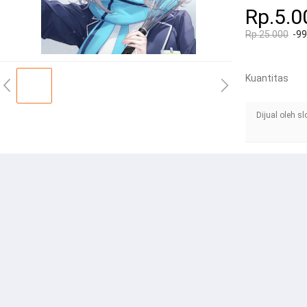
Rp.5.0
Rp.25.000
-9
Kuantitas
Dijual oleh 