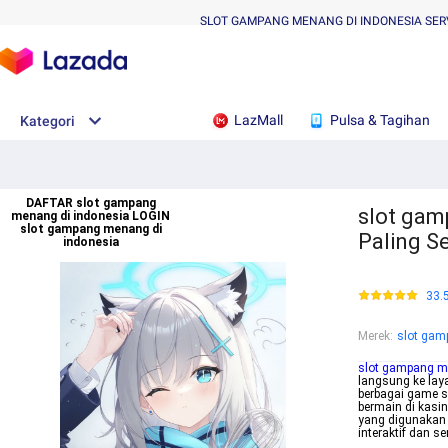
SLOT GAMPANG MENANG DI INDONESIA SER
LazMall
Pulsa & Tagihan
Kategori
DAFTAR slot gampang
slot gam
menang di indonesia LOGIN
slot gampang menang di
Paling Se
indonesia
33.
Merek
:
slot gam
slot gampang m
langsung ke lay
berbagai game se
bermain di kasi
yang digunakan
interaktif dan 