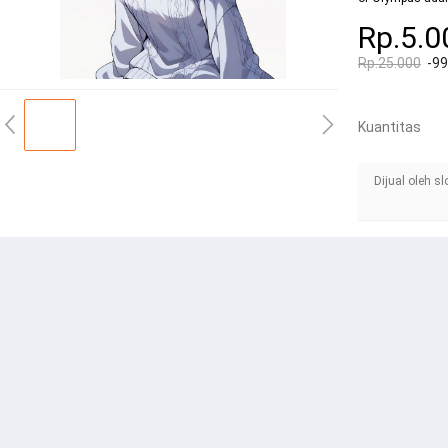
Rp.5.0
Rp.25.000
-9
Kuantitas
Dijual oleh