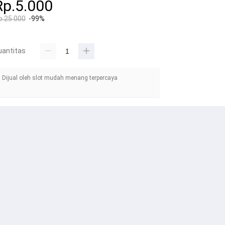
Rp.5.000
p.25.000
-99%
uantitas
Dijual oleh slot mudah menang terpercaya