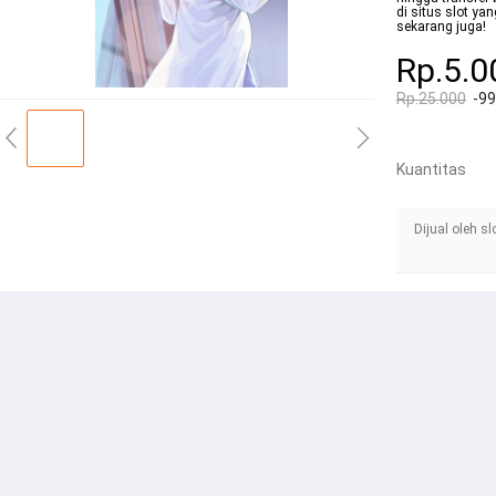
di situs slot y
sekarang juga!
Rp.5.0
Rp.25.000
-9
Kuantitas
Dijual oleh s