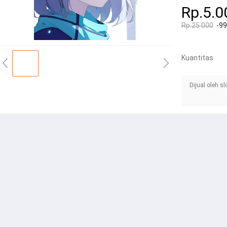
Rp.5.0
Rp.25.000
-9
Kuantitas
Dijual oleh s