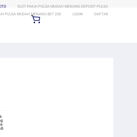
OTO
SLOT PAKAI PULSA MUDAH MENANG DEPOSIT PULSA
KAI PULSA MUDAH MENANG BET 200
LOGIN
DAFTAR
us
ng
us
di