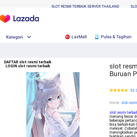
SLOT RESMI TERBAIK SERVER THAILAND
SLO
LazMall
Pulsa & Tagihan
Kategori
DAFTAR slot resmi terbaik
slot res
LOGIN slot resmi terbaik
Buruan P
92.
Merek
:
slot resm
slot resmi terbai
menang besar de
beberapa pertan
bisa berkali-kal
meleset. Cobalah
meningkatkan p
buktikan sendir