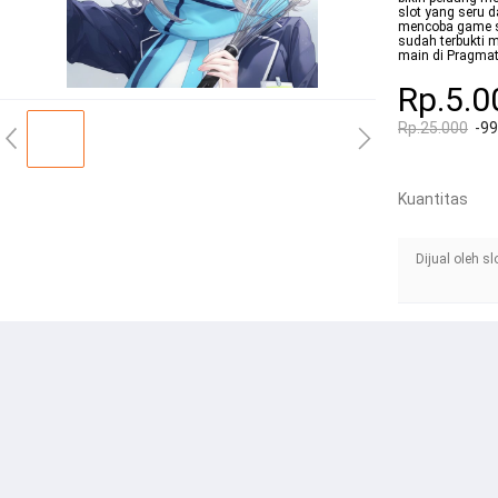
slot yang seru d
mencoba game se
sudah terbukti 
main di Pragmat
Rp.5.0
Rp.25.000
-9
Kuantitas
Dijual oleh s