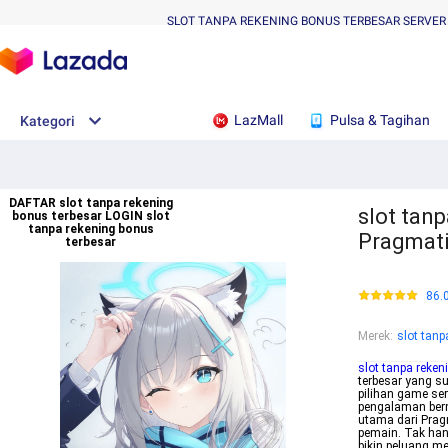
SLOT TANPA REKENING BONUS TERBESAR SERVER
LazMall
Pulsa & Tagihan
Kategori
DAFTAR slot tanpa rekening
slot tan
bonus terbesar LOGIN slot
tanpa rekening bonus
Pragmati
terbesar
86.
Merek
:
slot tanp
slot tanpa reken
terbesar yang su
pilihan game ser
pengalaman ber
utama dari Prag
pemain. Tak hany
bikin peluang m