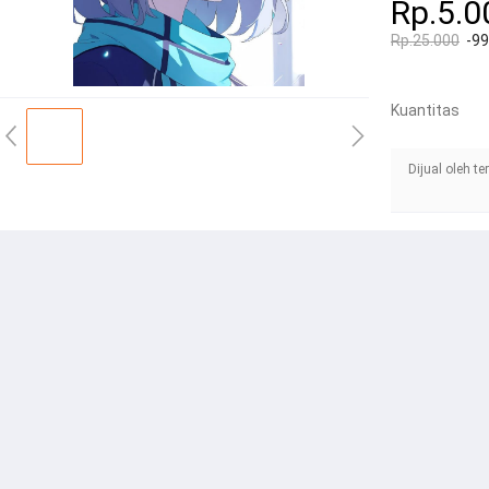
Rp.5.0
Rp.25.000
-9
Kuantitas
Dijual oleh te