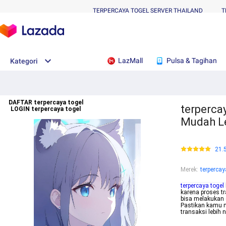
TERPERCAYA TOGEL SERVER THAILAND
T
LazMall
Pulsa & Tagihan
Kategori
DAFTAR terpercaya togel
terpercay
LOGIN terpercaya togel
Mudah Le
21.
Merek
:
terpercay
terpercaya togel
karena proses t
bisa melakukan
Pastikan kamu 
transaksi lebih