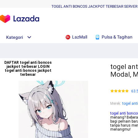
TOGEL ANTI BONCOS JACKPOT TERBESAR SERVER
LazMall
Pulsa & Tagihan
Kategori
DAFTAR togel anti boncos
togel an
jackpot terbesar LOGIN
togel anti boncos jackpot
Modal, Ma
terbesar
63.
Merek
:
togel ant
togel anti bonco
menang? Beberap
bagi pemain bar
tanpa harus me
menangmu!