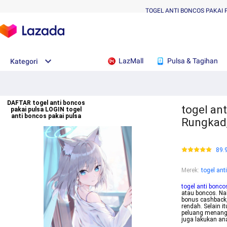
TOGEL ANTI BONCOS PAKAI 
LazMall
Pulsa & Tagihan
Kategori
DAFTAR togel anti boncos
togel ant
pakai pulsa LOGIN togel
anti boncos pakai pulsa
Rungkad,
89.
Merek
:
togel ant
togel anti bonco
atau boncos. Na
bonus cashback,
rendah. Selain i
peluang menang 
juga lakukan an