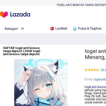
TOGEL ANTI BONCOS TANPA DEPOSIT
LazMall
Pulsa & Tagihan
Kategori
DAFTAR togel anti boncos
togel an
tanpa deposit LOGIN togel
anti boncos tanpa deposit
Menang, 
25.
Merek
:
togel ant
togel anti bonco
pemain yang in
tinggi. Game-gam
Play, PG Soft, d
memilih slot re
untuk memilih s