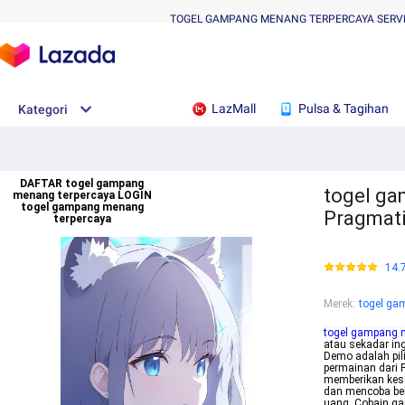
TOGEL GAMPANG MENANG TERPERCAYA SERV
LazMall
Pulsa & Tagihan
Kategori
DAFTAR togel gampang
togel ga
menang terpercaya LOGIN
togel gampang menang
Pragmati
terpercaya
14.
Merek
:
togel ga
togel gampang 
atau sekadar in
Demo adalah pil
permainan dari 
memberikan kes
dan mencoba berb
uang. Cobain ga