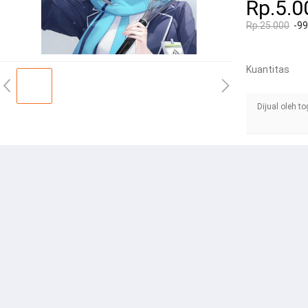
Rp.5.0
Rp.25.000
-9
Kuantitas
Dijual oleh 