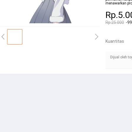
menawarkan prom
Rp.5.0
Rp.25.000
-9
Kuantitas
Dijual oleh 